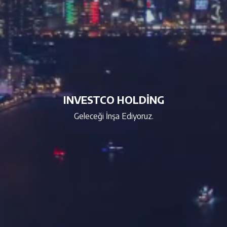
INVESTCO HOLDİNG
Geleceği İnşa Ediyoruz.
tme
Veru
noloji
yen
ı
tmeyi
serma
mayesi