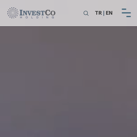
TR
|
EN
Anasayfa
Kurumsal
Yatırımlar
Yatırımcı İlişkileri
İletişim